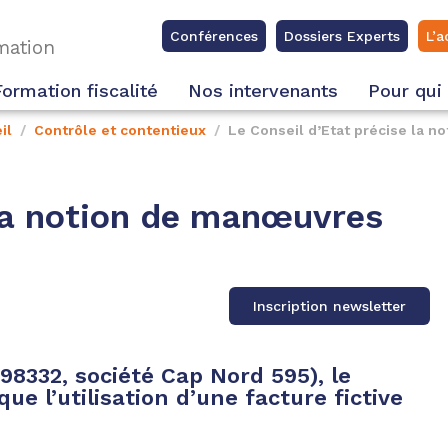
Conférences
Dossiers Experts
L’a
rmation
Formation fiscalité
Nos intervenants
Pour qui
il
Contrôle et contentieux
Le Conseil d’Etat précise la 
 la notion de manœuvres
Inscription newsletter
498332, société Cap Nord 595), le
ue l’utilisation d’une facture fictive