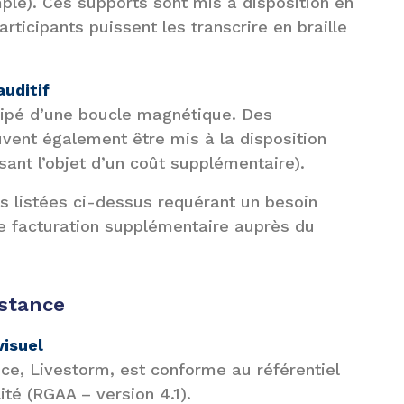
ple). Ces supports sont mis à disposition en
rticipants puissent les transcrire en braille
uditif
uipé d’une boucle magnétique. Des
vent également être mis à la disposition
isant l’objet d’un coût supplémentaire).
es listées ci-dessus requérant un besoin
une facturation supplémentaire auprès du
istance
visuel
ce, Livestorm, est conforme au référentiel
ité (RGAA – version 4.1).