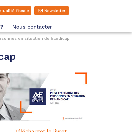
ctualité fiscale
Newsletter
 ?
Nous contacter
rsonnes en situation de handicap
icap
Télécharget le livret