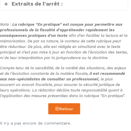
Extraits de l’arrêt :
1. Il ressort des pièces du dossier soumis
Nota :
La rubrique “En pratique” est conçue pour permettre aux
aux juges du fond qu’à l’issue d’une
professionnels de la fiscalité d’appréhender rapidement les
conséquences pratiques d’un texte
afin d’en faciliter la lecture et la
vérification de comptabilité de la société
mémorisation. De par sa nature, le contenu de cette rubrique peut
Colombey, l’administration fiscale a remis
être réducteur. De plus, elle est rédigée en simultané avec le texte
principal et n’est pas mise à jour en fonction de l’évolution des textes,
en cause le caractère déductible de
ni de leur interprétation par la jurisprudence ou la doctrine.
certaines provisions qu’elle avait
Compte tenu de la sensibilité, de la variété des situations, des enjeux
constituées au titre de ses exercices clos
et de l’évolution constante de la matière fiscale,
il est recommandé
de 2011 à 2014. Des cotisations
aux non-spécialistes de consulter un professionnel,
le plus
souvent un avocat fiscaliste, pour assurer la sécurité juridique de
supplémentaires d’impôt sur les sociétés,
leurs opérations. La rédaction décline toute responsabilité quant à
assorties de pénalités, ont en
l’application des mesures présentées dans la rubrique “En pratique”.
conséquence été mises en recouvrement
au nom de la société LG Services, en sa
Retour
qualité de société mère du groupe
Il n'y a pas encore de commentaire.
fiscalement intégré dont la société