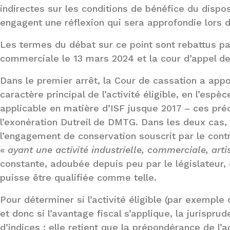
indirectes sur les conditions de bénéfice du disposit
engagent une réflexion qui sera approfondie lors 
Les termes du débat sur ce point sont rebattus p
commerciale le 13 mars 2024 et la cour d’appel de
Dans le premier arrêt, la Cour de cassation a appo
caractère principal de l’activité éligible, en l’espè
applicable en matière d’ISF jusque 2017 – ces pré
l’exonération Dutreil de DMTG. Dans les deux cas, 
l’engagement de conservation souscrit par le contr
«
ayant une activité industrielle, commerciale, arti
constante, adoubée depuis peu par le législateur, e
puisse être qualifiée comme telle.
Pour déterminer si l’activité éligible (par exemple
et donc si l’avantage fiscal s’applique, la jurisp
d’indices : elle retient que la prépondérance de l’a