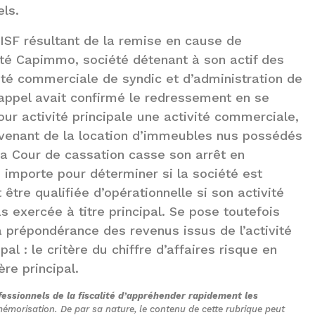
els.
d’ISF résultant de la remise en cause de
iété Capimmo, société détenant à son actif des
vité commerciale de syndic et d’administration de
d’appel avait confirmé le redressement en se
ur activité principale une activité commerciale,
rovenant de la location d’immeubles nus possédés
La Cour de cassation casse son arrêt en
le importe pour déterminer si la société est
 être qualifiée d’opérationnelle si son activité
s exercée à titre principal. Se pose toutefois
la prépondérance des revenus issus de l’activité
pal : le critère du chiffre d’affaires risque en
ère principal.
essionnels de la fiscalité d’appréhender rapidement les
a mémorisation. De par sa nature, le contenu de cette rubrique peut