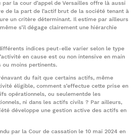
 par la cour d’appel de Versailles offre là aussi
 de la part de l’actif brut de la société tenant à
ure un critère déterminant. Il estime par ailleurs
t, même s’il dégage clairement une hiérarchie
ifférents indices peut-elle varier selon le type
 l’activité en cause est ou non intensive en main
s ou moins pertinents.
 dorénavant du fait que certains actifs, même
ctivité éligible, comment s’effectue cette prise en
tifs opérationnels, ou seulementde les
onnels, ni dans les actifs civils ? Par ailleurs,
ciété développe une gestion active des actifs en
rendu par la Cour de cassation le 10 mai 2024 en