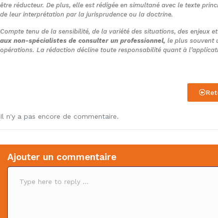
être réducteur. De plus, elle est rédigée en simultané avec le texte princ
de leur interprétation par la jurisprudence ou la doctrine.
Compte tenu de la sensibilité, de la variété des situations, des enjeux e
aux non-spécialistes de consulter un professionnel,
le plus souvent u
opérations. La rédaction décline toute responsabilité quant à l’applica
Ret
Il n'y a pas encore de commentaire.
Ajouter un commentaire
C
o
m
m
e