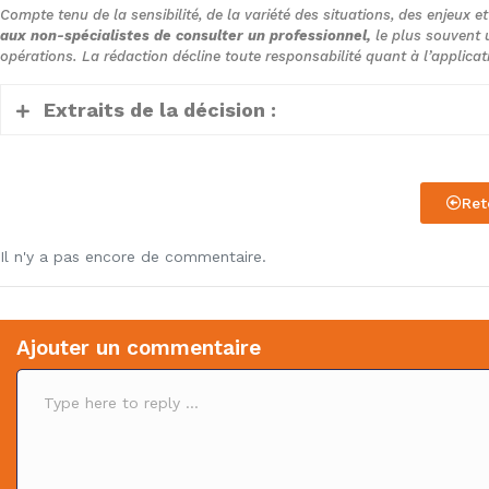
Compte tenu de la sensibilité, de la variété des situations, des enjeux e
aux non-spécialistes de consulter un professionnel,
le plus souvent u
opérations. La rédaction décline toute responsabilité quant à l’applica
Extraits de la décision :
1. Il ressort des pièces du dossier soumis aux j
Ret
de comptabilité de la société civile immobiliè
gérant et dont il détenait 98 % des parts, l’adm
Il n'y a pas encore de commentaire.
cotisations supplémentaires d’impôt sur le reve
l’année 2015, procédant de la taxation dans la 
les règles des plus-values immobilières appliq
Ajouter un commentaire
la quote-part correspondant à ses droits dans 
C
cession, par acte du 26 août 2015, par cette soc
o
(SARL) Tab 48, dont M. B… détenait 90 % des pa
m
ensemble immobilier. Par un jugement du 12 janv
m
e
Strasbourg a rejeté la demande de M. B… tenda