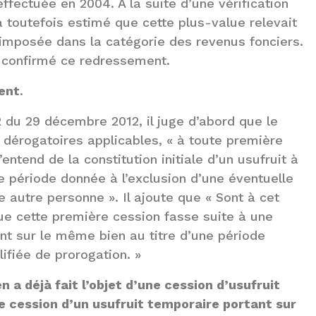
ffectuée en 2004. A la suite d’une vérification
a toutefois estimé que cette plus-value relevait
a imposée dans la catégorie des revenus fonciers.
t confirmé ce redressement.
ment
.
 du 29 décembre 2012, il juge d’abord que le
e dérogatoires applicables, « à toute première
ntend de la constitution initiale d’un usufruit à
e période donnée à l’exclusion d’une éventuelle
e autre personne ». Il ajoute que « Sont à cet
ue cette première cession fasse suite à une
nt sur le même bien au titre d’une période
lifiée de prorogation. »
n a déjà fait l’objet d’une cession d’usufruit
e cession d’un usufruit temporaire portant sur