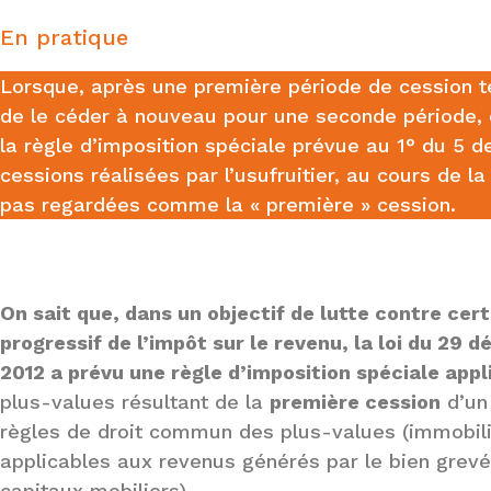
En pratique
Lorsque, après une première période de cession te
de le céder à nouveau pour une seconde période,
la règle d’imposition spéciale prévue au 1° du 5 de 
cessions réalisées par l’usufruitier, au cours de la 
pas regardées comme la « première » cession.
On sait que, dans un objectif de lutte contre ce
progressif de l’impôt sur le revenu, la loi du 29 
2012 a prévu une règle d’imposition spéciale app
plus-values résultant de la
première cession
d’un 
règles de droit commun des plus-values (immobiliè
applicables aux revenus générés par le bien grevé 
capitaux mobiliers).