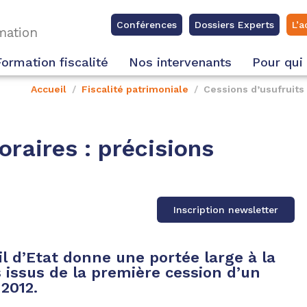
Conférences
Dossiers Experts
L’a
rmation
Formation fiscalité
Nos intervenants
Pour qui
Accueil
Fiscalité patrimoniale
Cessions d’usufruits 
raires : précisions
Inscription newsletter
il d’Etat donne une portée large à la
 issus de la première cession d’un
2012.