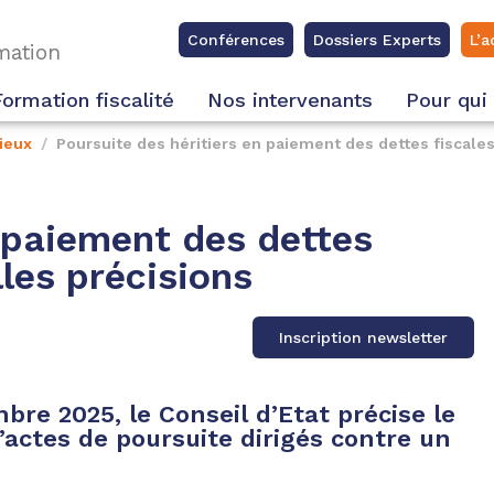
Conférences
Dossiers Experts
L’a
rmation
Formation fiscalité
Nos intervenants
Pour qui
ieux
Poursuite des héritiers en paiement des dettes fiscales
n paiement des dettes
lles précisions
Inscription newsletter
re 2025, le Conseil d’Etat précise le
actes de poursuite dirigés contre un