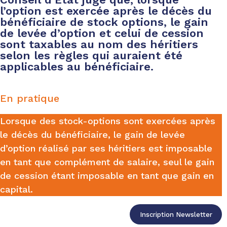
l’option est exercée après le décès du
bénéficiaire de stock options, le gain
de levée d’option et celui de cession
sont taxables au nom des héritiers
selon les règles qui auraient été
applicables au bénéficiaire.
En pratique
Lorsque des stock-options sont exercées après
le décès du bénéficiaire, le gain de levée
d’option réalisé par ses héritiers est imposable
en tant que complément de salaire, seul le gain
de cession étant imposable en tant que gain en
capital.
Inscription Newsletter