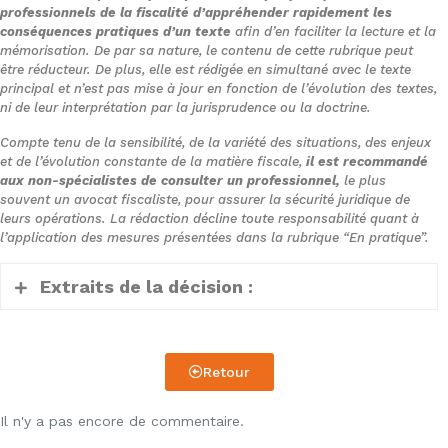
professionnels de la fiscalité d’appréhender rapidement les
conséquences pratiques d’un texte
afin d’en faciliter la lecture et la
mémorisation. De par sa nature, le contenu de cette rubrique peut
être réducteur. De plus, elle est rédigée en simultané avec le texte
principal et n’est pas mise à jour en fonction de l’évolution des textes,
ni de leur interprétation par la jurisprudence ou la doctrine.
Compte tenu de la sensibilité, de la variété des situations, des enjeux
et de l’évolution constante de la matière fiscale,
il est recommandé
aux non-spécialistes de consulter un professionnel,
le plus
souvent un avocat fiscaliste, pour assurer la sécurité juridique de
leurs opérations. La rédaction décline toute responsabilité quant à
l’application des mesures présentées dans la rubrique “En pratique”.
Extraits de la décision :
1. Il ressort des pièces du dossier soumis
Retour
aux juges du fond que M. B… A…, père de
M. C… A…, s’était vu attribuer entre le 2
Il n'y a pas encore de commentaire.
janvier 2002 et le 3 janvier 2011, des