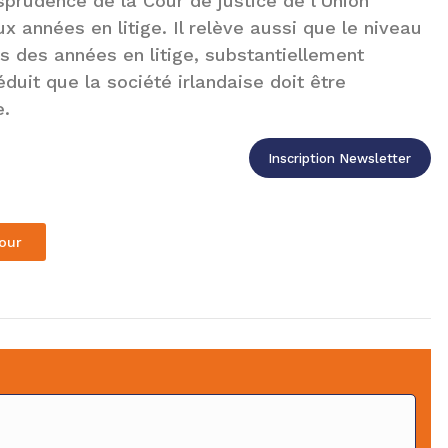
sprudence de la Cour de justice de l’Union
 années en litige. Il relève aussi que le niveau
urs des années en litige, substantiellement
éduit que la société irlandaise doit être
e.
Inscription Newsletter
our