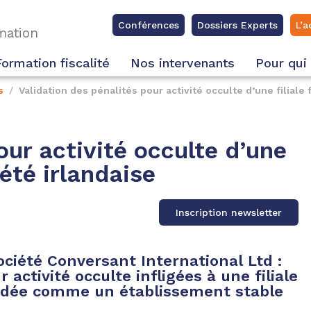
Conférences
Dossiers Experts
L’a
rmation
Formation fiscalité
Nos intervenants
Pour qui
s
Validation des pénalités pour activité occulte d’une filiale
our activité occulte d’une
iété irlandaise
Inscription newsletter
société Conversant International Ltd :
r activité occulte infligées à une filiale
gardée comme un établissement stable