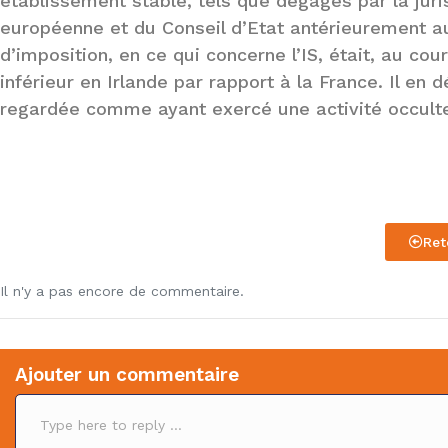
établissement stable, tels que dégagés par la juri
européenne et du Conseil d’Etat antérieurement aux
d’imposition, en ce qui concerne l’IS, était, au co
inférieur en Irlande par rapport à la France. Il en d
regardée comme ayant exercé une activité occult
Ret
Il n'y a pas encore de commentaire.
Ajouter un commentaire
C
o
m