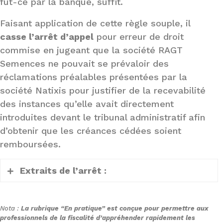
fût-ce par la banque, suffit.
Faisant application de cette règle souple, il
casse l’arrêt d’appel
pour erreur de droit
commise en jugeant que la société RAGT
Semences ne pouvait se prévaloir des
réclamations préalables présentées par la
société Natixis pour justifier de la recevabilité
des instances qu’elle avait directement
introduites devant le tribunal administratif afin
d’obtenir que les créances cédées soient
remboursées.
Extraits de l’arrêt :
2. Il ressort des pièces des dossiers
Nota :
La rubrique “En pratique” est conçue pour permettre aux
soumis aux juges du fond que la société
professionnels de la fiscalité d’appréhender rapidement les