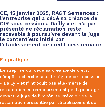
CE, 15 janvier 2025, RAGT Semences :
l’entreprise qui a cédé sa créance de
CIR sous cession « Dailly » et n’a pas
présenté de réclamation reste
recevable à poursuivre devant le juge
le contentieux initié par
l’établissement de crédit cessionnaire.
En pratique
L’entreprise qui cède sa créance de crédit
d’impôt recherche sous le régime de la cession
« Dailly » et n’introduit pas elle-même de
réclamation en remboursement peut, pour agir
devant le juge de l’impôt, se prévaloir de la
réclamation présentée par l’établissement de