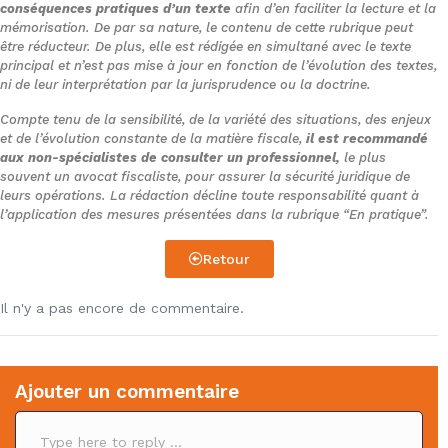
conséquences pratiques d’un texte
afin d’en faciliter la lecture et la
RAGT Semences, société mère d’un
mémorisation. De par sa nature, le contenu de cette rubrique peut
groupe fiscalement intégré auquel
être réducteur. De plus, elle est rédigée en simultané avec le texte
appartient la société RAGT 2N, a déclaré
principal et n’est pas mise à jour en fonction de l’évolution des textes,
ni de leur interprétation par la jurisprudence ou la doctrine.
les 14 octobre 2015 et 30 septembre 2016
des crédits d’impôt recherche à raison de
Compte tenu de la sensibilité, de la variété des situations, des enjeux
et de l’évolution constante de la matière fiscale,
il est recommandé
dépenses exposées par cette filiale au
aux non-spécialistes de consulter un professionnel,
le plus
titre des exercices clos en 2014 et 2015.
souvent un avocat fiscaliste, pour assurer la sécurité juridique de
leurs opérations. La rédaction décline toute responsabilité quant à
Par conventions conclues les 2 juin 2016 et
l’application des mesures présentées dans la rubrique “En pratique”.
27 janvier 2017, notifiées à l’administration
fiscale, elle a cédé à la société Natixis,
Retour
sous le régime prévu par l’article L. 313-23
du code monétaire et financier, les
Il n'y a pas encore de commentaire.
créances de crédit d’impôt qu’elle estimait
détenir à ce titre sur le Trésor. La société
Ajouter un commentaire
Natixis a présenté, les 2 janvier 2019 et 2
janvier 2020, des réclamations tendant au
C
o
remboursement de ces créances