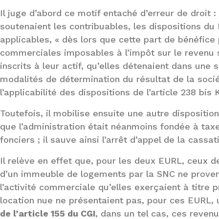
Il juge d’abord ce motif entaché d’erreur de droit :
soutenaient les contribuables, les dispositions du I
applicables, « dès lors que cette part de bénéfice
commerciales imposables à l’impôt sur le revenu s
inscrits à leur actif, qu’elles détenaient dans une 
modalités de détermination du résultat de la soci
l’applicabilité des dispositions de l’article 238 bis K
Toutefois, il mobilise ensuite une autre dispositio
que l’administration était néanmoins fondée à tax
fonciers ; il sauve ainsi l’arrêt d’appel de la cass
Il relève en effet que, pour les deux EURL, ceux d
d’un immeuble de logements par la SNC ne provena
l’activité commerciale qu’elles exerçaient à titre 
location nue ne présentaient pas, pour ces EURL, 
de l’article 155 du CGI
, dans un tel cas, ces reve