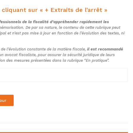
 cliquant sur « + Extraits de l’arrêt »
essionnels de la fiscalité d’appréhender rapidement les
a mémorisation. De par sa nature, le contenu de cette rubrique peut
ipal et n’est pas mise à jour en fonction de l’évolution des textes, ni
t de l’évolution constante de la matière fiscale,
il est recommandé
n avocat fiscaliste, pour assurer la sécurité juridique de leurs
tion des mesures présentées dans la rubrique “En pratique”.
aux juges du fond que M. C… A… et M. B… A…
our
 des entreprises unipersonnelles à
iers LMPR et Le Clos des Oliviers LMPF,
e personnes. Ces deux entreprises, qui
tiennent, à parts égales, la société en nom