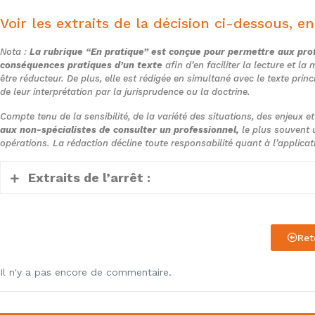
Voir les extraits de la décision ci-dessous, en
Nota :
La rubrique “En pratique” est conçue pour permettre aux prof
conséquences pratiques d’un texte
afin d’en faciliter la lecture et l
être réducteur. De plus, elle est rédigée en simultané avec le texte princ
de leur interprétation par la jurisprudence ou la doctrine.
Compte tenu de la sensibilité, de la variété des situations, des enjeux e
aux non-spécialistes de consulter un professionnel,
le plus souvent u
opérations. La rédaction décline toute responsabilité quant à l’applica
Extraits de l’arrêt :
2. Il ressort des pièces des dossiers soumis 
Ret
sont respectivement l’unique associé et gérant
responsabilité limitée (EURL) Le Clos des Oliv
Il n'y a pas encore de commentaire.
relevant du régime d’imposition des sociétés d
exercent une activité de location en meublé, dé