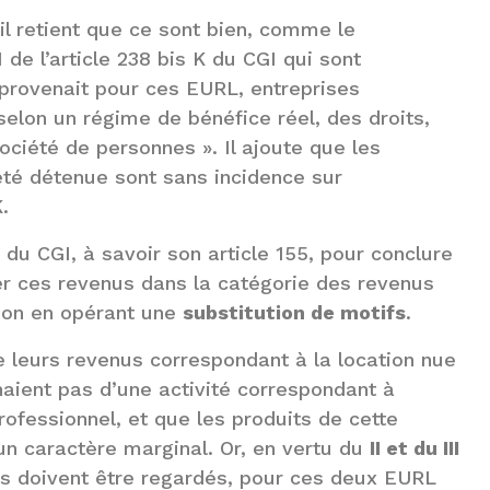
 il retient que ce sont bien, comme le
 de l’article 238 bis K du CGI qui sont
 provenait pour ces EURL, entreprises
elon un régime de bénéfice réel, des droits,
société de personnes ». Il ajoute que les
été détenue sont sans incidence sur
.
n du CGI, à savoir son article 155, pour conclure
er ces revenus dans la catégorie des revenus
ation en opérant une
substitution de motifs
.
e leurs revenus correspondant à la location nue
ient pas d’une activité correspondant à
professionnel, et que les produits de cette
un caractère marginal. Or, en vertu du
II et du III
nus doivent être regardés, pour ces deux EURL