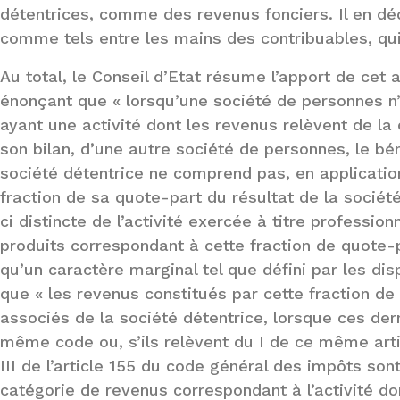
détentrices, comme des revenus fonciers. Il en déd
comme tels entre les mains des contribuables, qui
Au total, le Conseil d’Etat résume l’apport de cet a
énonçant que « lorsqu’une société de personnes n’
ayant une activité dont les revenus relèvent de la 
son bilan, d’une autre société de personnes, le bén
société détentrice ne comprend pas, en application 
fraction de sa quote-part du résultat de la sociét
ci distincte de l’activité exercée à titre professio
produits correspondant à cette fraction de quote-p
qu’un caractère marginal tel que défini par les dispo
que « les revenus constitués par cette fraction de
associés de la société détentrice, lorsque ces derni
même code ou, s’ils relèvent du I de ce même articl
III de l’article 155 du code général des impôts son
catégorie de revenus correspondant à l’activité don