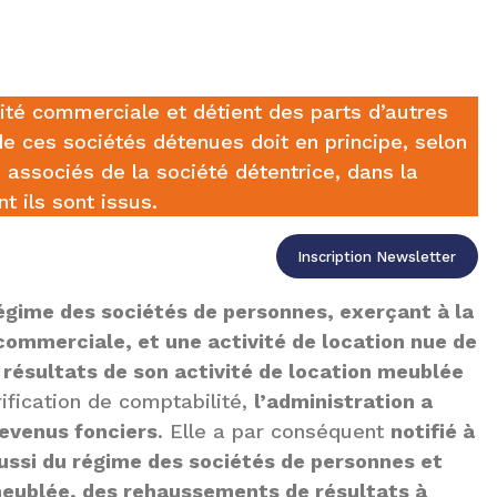
vité commerciale et détient des parts d’autres
e ces sociétés détenues doit en principe, selon
s associés de la société détentrice, dans la
t ils sont issus.
Inscription Newsletter
égime des sociétés de personnes, exerçant à la
 commerciale, et une activité de location nue de
 résultats de son activité de location meublée
rification de comptabilité,
l’administration a
revenus fonciers
. Elle a par conséquent
notifié à
aussi du régime des sociétés de personnes et
meublée, des rehaussements de résultats à