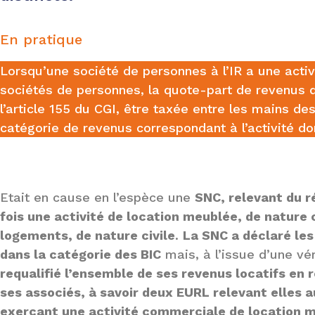
En pratique
Lorsqu’une société de personnes à l’IR a une acti
sociétés de personnes, la quote-part de revenus d
l’article 155 du CGI, être taxée entre les mains de
catégorie de revenus correspondant à l’activité don
Etait en cause en l’espèce une
SNC, relevant du r
fois une activité de location meublée, de nature
logements, de nature civile
.
La SNC a déclaré les
dans la catégorie des BIC
mais, à l’issue d’une vé
requalifié l’ensemble de ses revenus locatifs en 
ses associés, à savoir deux EURL relevant elles 
exerçant une activité commerciale de location 