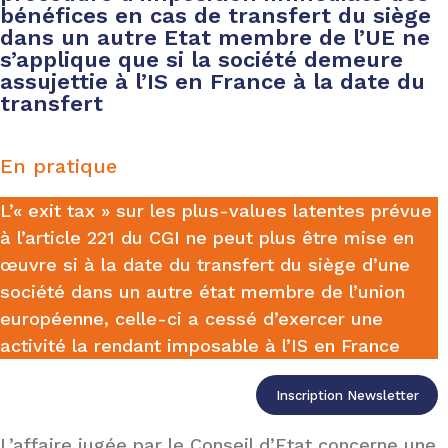
bénéfices en cas de transfert du siège
dans un autre Etat membre de l’UE ne
s’applique que si la société demeure
assujettie à l’IS en France à la date du
transfert
En pratique
L’« exit tax » sur les plus-values latentes prévue
à l’article 221 du CGI ne peut plus être mise en
œuvre si à la date du transfert du siège d’une
société dans un autre état membre de l’union
européenne, celle-ci a cessé d’exercer une
activité la rendant imposable à l’IS en France
Inscription Newsletter
L’affaire jugée par le Conseil d’Etat concerne une