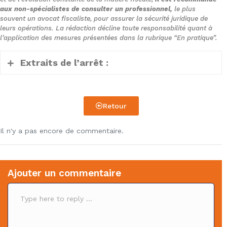
aux non-spécialistes de consulter un professionnel,
le plus
souvent un avocat fiscaliste, pour assurer la sécurité juridique de
leurs opérations. La rédaction décline toute responsabilité quant à
l’application des mesures présentées dans la rubrique “En pratique”.
Extraits de l’arrêt :
« (…)1. Il ressort des pièces du dossier
Retour
soumis aux juges du fond que la société
FG Investissements, qui exerçait en France
Il n'y a pas encore de commentaire.
une activité de conseil et de gestion au
bénéfice d’entreprises et de particuliers, a
adopté lors de ses assemblées générales
Ajouter un commentaire
extraordinaires des 28 novembre et 20
C
décembre 2012 des résolutions décidant le
o
transfert de son siège social au
m
Luxembourg à compter de cette dernière
m