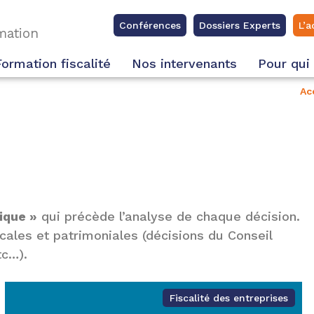
Conférences
Dossiers Experts
L’a
rmation
Formation fiscalité
Nos intervenants
Pour qui
Ac
ique »
qui précède l’analyse de chaque décision.
cales et patrimoniales (décisions du Conseil
tc…).
Fiscalité des entreprises