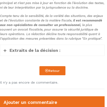
principal et n’est pas mise à jour en fonction de l’évolution des textes,
ni de leur interprétation par la jurisprudence ou la doctrine.
Compte tenu de la sensibilité, de la variété des situations, des enjeux
et de l’évolution constante de la matière fiscale,
il est recommandé
aux non-spécialistes de consulter un professionnel,
le plus
souvent un avocat fiscaliste, pour assurer la sécurité juridique de
leurs opérations. La rédaction décline toute responsabilité quant à
l’application des mesures présentées dans la rubrique “En pratique”.
Extraits de la décision :
(…)
Retour
1. Il résulte des pièces du dossier soumis
aux juges du fond que la société par
Il n'y a pas encore de commentaire.
actions simplifiée (SAS) Awalee Consulting
a obtenu, sur réclamation du 11 juillet
2019, le remboursement partiel de crédits
Ajouter un commentaire