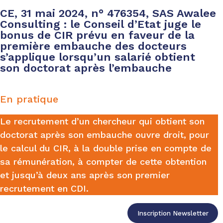
CE, 31 mai 2024, n° 476354, SAS Awalee
Consulting : le Conseil d’Etat juge le
bonus de CIR prévu en faveur de la
première embauche des docteurs
s’applique lorsqu’un salarié obtient
son doctorat après l’embauche
En pratique
Le recrutement d’un chercheur qui obtient son
doctorat après son embauche ouvre droit, pour
le calcul du CIR, à la double prise en compte de
sa rémunération, à compter de cette obtention
et jusqu’à deux ans après son premier
recrutement en CDI.
Inscription Newsletter