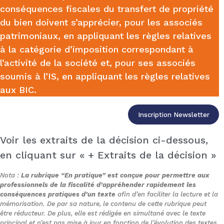
conséquences fiscales du transfert de propriété
du bien doivent s’apprécier, pour les associés
patrimoniaux, en appliquant les règles relatives
à la catégorie d’imposition correspondant à
l’activité de la société et, pour ses associés
soumis à l’IS, en appliquant les règles relatives
aux BIC.
Inscription Newsletter
Voir les extraits de la décision ci-dessous,
en cliquant sur « + Extraits de la décision »
Nota :
La rubrique “En pratique” est conçue pour permettre aux
professionnels de la fiscalité d’appréhender rapidement les
conséquences pratiques d’un texte
afin d’en faciliter la lecture et la
mémorisation. De par sa nature, le contenu de cette rubrique peut
être réducteur. De plus, elle est rédigée en simultané avec le texte
principal et n’est pas mise à jour en fonction de l’évolution des textes,