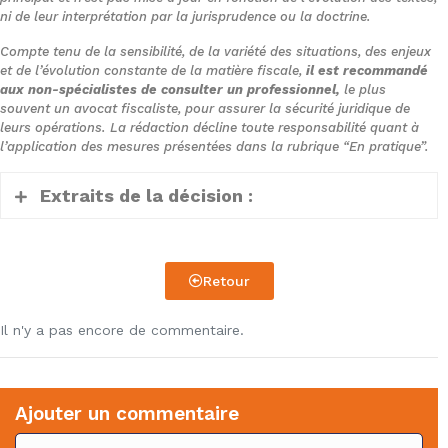
ni de leur interprétation par la jurisprudence ou la doctrine.
Compte tenu de la sensibilité, de la variété des situations, des enjeux
et de l’évolution constante de la matière fiscale,
il est recommandé
aux non-spécialistes de consulter un professionnel,
le plus
souvent un avocat fiscaliste, pour assurer la sécurité juridique de
leurs opérations. La rédaction décline toute responsabilité quant à
l’application des mesures présentées dans la rubrique “En pratique”.
Extraits de la décision :
(…)
Retour
1. Il ressort des pièces du dossier soumis
au juge du fond que la société CMM
Il n'y a pas encore de commentaire.
Finances, soumise à l’impôt sur les
sociétés, est associée à hauteur de 95 %
de la société civile immobilière (SCI) La
Ajouter un commentaire
Gatine, soumise au régime fiscal prévu à
C