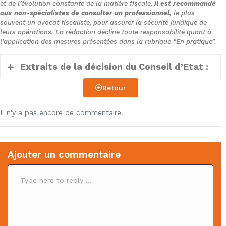
et de l’évolution constante de la matière fiscale,
il est recommandé
aux non-spécialistes de consulter un professionnel,
le plus
souvent un avocat fiscaliste, pour assurer la sécurité juridique de
leurs opérations. La rédaction décline toute responsabilité quant à
l’application des mesures présentées dans la rubrique “En pratique”.
Extraits de la décision du Conseil d’Etat :
Retour
(…)
Il n'y a pas encore de commentaire.
1. Il ressort des pièces du dossier soumis
au juge du fond que la société Carmejane
LLC, » limited liability company » de droit
Ajouter un commentaire
américain dont le siège est situé dans
C
l’Etat de Californie (Etats-Unis), a été
o
assujettie à des cotisations
m
m
supplémentaires d’impôt sur les sociétés
e
au titre des exercices clos en 2011 et 2012,
n