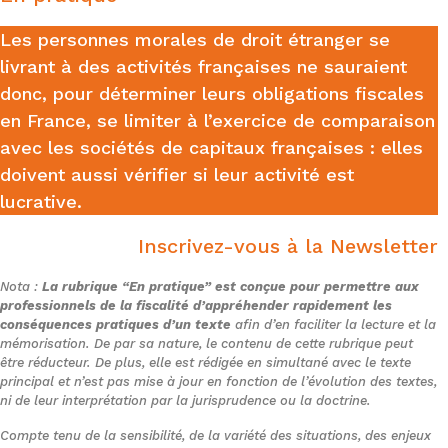
Les personnes morales de droit étranger se
livrant à des activités françaises ne sauraient
donc, pour déterminer leurs obligations fiscales
en France, se limiter à l’exercice de comparaison
avec les sociétés de capitaux françaises : elles
doivent aussi vérifier si leur activité est
lucrative.
Inscrivez-vous à la Newsletter
Nota :
La rubrique “En pratique” est conçue pour permettre aux
professionnels de la fiscalité d’appréhender rapidement les
conséquences pratiques d’un texte
afin d’en faciliter la lecture et la
mémorisation. De par sa nature, le contenu de cette rubrique peut
être réducteur. De plus, elle est rédigée en simultané avec le texte
principal et n’est pas mise à jour en fonction de l’évolution des textes,
ni de leur interprétation par la jurisprudence ou la doctrine.
Compte tenu de la sensibilité, de la variété des situations, des enjeux