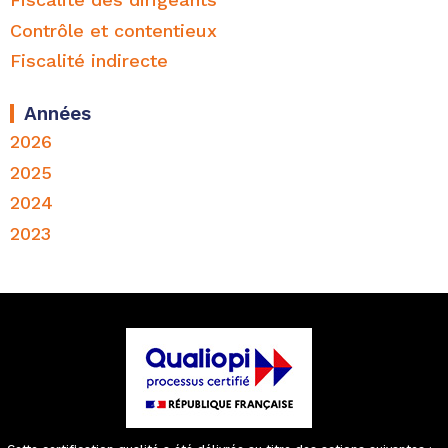
statuer sur ses conclusions relatives aux
Contrôle et contentieux
pénalités, dégrevées par l’administration
Fiscalité indirecte
en cours d’instance, a rejeté le surplus de
sa demande tendant à la décharge de ces
Années
impositions supplémentaires.
2026
2025
2. Aux termes du 1 de l’article 206 du code
2024
général des impôts : » Sous réserve des
2023
dispositions des articles 8 ter, 239 bis AA,
239 bis AB et 1655 ter, sont passibles de
l’impôt sur les sociétés, quel que soit leur
objet, les sociétés anonymes, les sociétés
en commandite par actions, les sociétés à
responsabilité limitée n’ayant pas opté
pour le régime fiscal des sociétés de
personnes (…) et toutes autres personnes