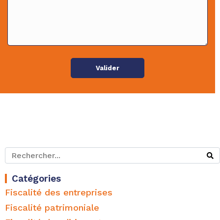
t
a
i
r
e
*
Valider
Catégories
Fiscalité des entreprises
Fiscalité patrimoniale