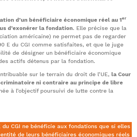
er
nation d’un bénéficiaire économique réel au 1
efus d’exonérer la fondation
. Elle précise que la
sociation américaine) ne permet pas de regarder
990 E du CGI comme satisfaites, et que le juge
ibilité de désigner un bénéficiaire économique
 des actifs détenus par la fondation.
tribuable sur le terrain du droit de l’UE,
la Cour
criminatoire ni contraire au principe de libre
née à l’objectif poursuivi de lutte contre la
 E du CGI ne bénéficie aux fondations que si elles
entité de leurs bénéficiaires économiques réels