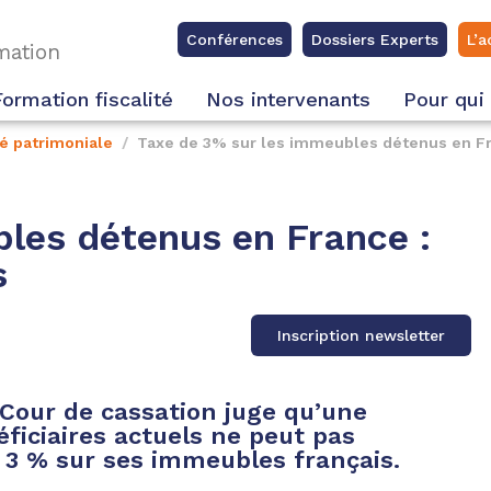
Conférences
Dossiers Experts
L’a
rmation
Formation fiscalité
Nos intervenants
Pour qui
té patrimoniale
Taxe de 3% sur les immeubles détenus en Fra
les détenus en France :
s
Inscription newsletter
a Cour de cassation juge qu’une
ficiaires actuels ne peut pas
e 3 % sur ses immeubles français.