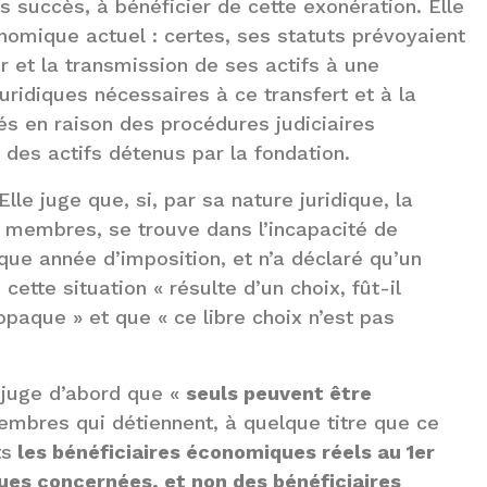
 succès, à bénéficier de cette exonération. Elle
conomique actuel : certes, ses statuts prévoyaient
r et la transmission de ses actifs à une
uridiques nécessaires à ce transfert et à la
sés en raison des procédures judiciaires
é des actifs détenus par la fondation.
lle juge que, si, par sa nature juridique, la
es membres, se trouve dans l’incapacité de
ue année d’imposition, et n’a déclaré qu’un
cette situation « résulte d’un choix, fût-il
opaque » et que « ce libre choix n’est pas
e juge d’abord que «
seuls peuvent être
embres qui détiennent, à quelque titre que ce
ts
les bénéficiaires économiques réels au 1er
iques concernées, et non des bénéficiaires