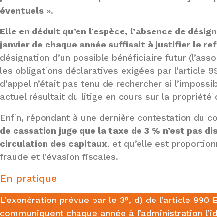
éventuels
».
Elle en déduit qu’en l’espèce, l’absence de désig
janvier de chaque année suffisait à justifier le r
désignation d’un possible bénéficiaire futur (l’as
les obligations déclaratives exigées par l’article 
d’appel n’était pas tenu de rechercher si l’imposs
actuel résultait du litige en cours sur la propriété
Enfin, répondant à une dernière contestation du con
de cassation juge que la taxe de 3 % n’est pas dis
circulation des capitaux
, et qu’elle est proportion
fraude et l’évasion fiscales.
En pratique
L’exonération prévue par le 3°, d) de l’article 990
communiquent chaque année à l’administration l’id