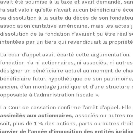
avait été soumise à la taxe et avait demandé, sans
faisait valoir qu’elle n’avait aucun bénéficiaire é
sa dissolution à la suite du décès de son fondateu
association caritative américaine, mais les actes j
dissolution de la fondation n’avaient pu être réali
intentées par un tiers qui revendiquait la propriét
La cour d’appel avait écarté cette argumentation. E
fondation n’a ni actionnaires, ni associés, ni autr
désigner un bénéficiaire actuel au moment de chaq
bénéficiaire futur, hypothétique de son patrimoine, 
ancien, d’un montage juridique et d’une structure 
opposable à l’administration fiscale ».
La Cour de cassation confirme l’arrêt d’appel. Ell
assimilés aux actionnaires
, associés ou autres m
soit, plus de 1 % des actions, parts ou autres droi
janvier de l’année d’imposition des entités jurid