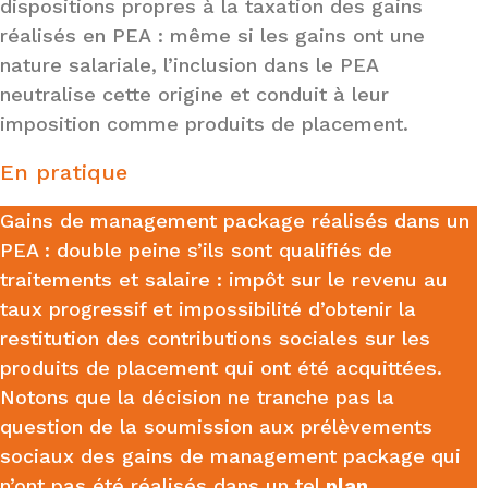
dispositions propres à la taxation des gains
réalisés en PEA : même si les gains ont une
nature salariale, l’inclusion dans le PEA
neutralise cette origine et conduit à leur
imposition comme produits de placement.
En pratique
Gains de management package réalisés dans un
PEA : double peine s’ils sont qualifiés de
traitements et salaire : impôt sur le revenu au
taux progressif et impossibilité d’obtenir la
restitution des contributions sociales sur les
produits de placement qui ont été acquittées.
Notons que la décision ne tranche pas la
question de la soumission aux prélèvements
sociaux des gains de management package qui
n’ont pas été réalisés dans un tel
plan.