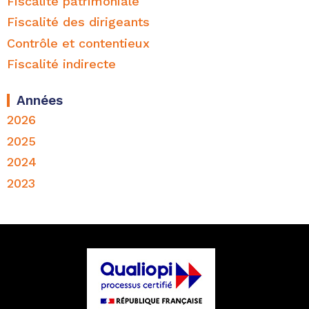
Fiscalité patrimoniale
Paris a rejeté son appel contre le
Fiscalité des dirigeants
jugement du tribunal administratif de
Contrôle et contentieux
Versailles rejetant, notamment, sa
Fiscalité indirecte
demande tendant à la décharge des
cotisations supplémentaires d’impôt sur le
Années
revenu auxquelles il a été assujetti à ce
2026
titre.
2025
2024
2. Il ressort également des pièces du
2023
dossier soumis aux juges du fond que M.
B… a opéré des retraits partiels sur son
plan d’épargne en actions au cours des
années 2010 à 2017, qui ont été soumis
aux contributions sociales sur les produits
de placements. M. B… se pourvoit en
cassation contre l’arrêt du 14 janvier 2022