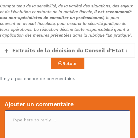
Compte tenu de la sensibilité, de la variété des situations, des enjeux
et de l’évolution constante de la matière fiscale,
il est recommandé
aux non-spécialistes de consulter un professionnel,
le plus
souvent un avocat fiscaliste, pour assurer la sécurité juridique de
leurs opérations. La rédaction décline toute responsabilité quant à
l’application des mesures présentées dans la rubrique “En pratique”.
Extraits de la décision du Conseil d’Etat :
Retour
(…)
Il n'y a pas encore de commentaire.
1. Il ressort des pièces du dossier soumis
aux juges du fond que M. B… a acquis en
2005 des actions et des bons de
Ajouter un commentaire
souscription d’actions (BSA) à l’occasion
C
de la création de la société Kappa 42,
o
constituée en vue du rachat de la société
m
m
Chaussures Cendry. Ces titres ont été