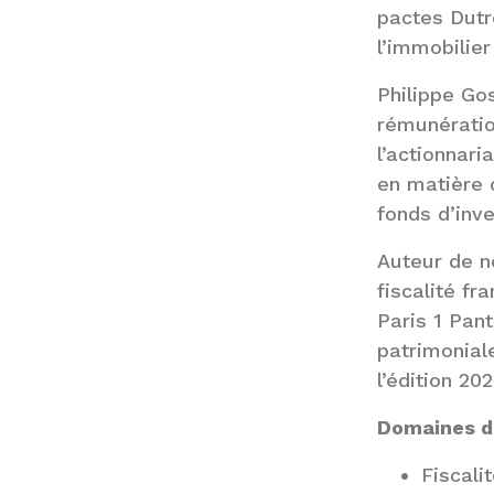
pactes Dutr
l’immobilier
Philippe Go
rémunération
l’actionnari
en matière d
fonds d’inv
Auteur de n
fiscalité fr
Paris 1 Pan
patrimonial
l’édition 2
Domaines d’
Fiscali