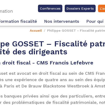
Conférences
Dossiers Experts
L’a
rmation
Formation fiscalité
Nos intervenants
Pour qui
Accueil
Philippe GOSSET – Fiscalité patrim
ppe GOSSET – Fiscalité pat
lité des dirigeants
 droit fiscal - CMS Francis Lefebvre
set est avocat en droit fiscal au sein de CMS Franc
ès une expérience de quatre ans au sein des équip
 à Paris et De Brauw Blackstone Westbroek à Ams
des banques privées ainsi que des particuliers, ent
ur des problématiques de fiscalité patrimoniale, 