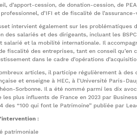
eil, d’apport-cession, de donation-cession, de PE
 professionnel, d’IFI et de fiscalité de l’assurance-
sset intervient également sur les problématiques d
 des salariés et des dirigeants, incluant les BSPCE
at salarié et la mobilité internationale. Il accompa
e fiscalité des entreprises, tant en conseil qu’en c
estissement dans le cadre d’opérations d’acquisiti
ombreux articles, il participe régulièrement à des 
ançaise et enseigne à HEC, à l’Université Paris-Daup
théon-Sorbonne. Il a été nommé parmi les dix avoca
e les plus influents de France en 2023 par Busines
024 des “100 qui font le Patrimoine” publiée par Le
intervention :
té patrimoniale