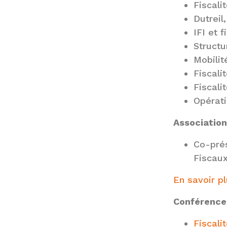
Fiscali
Dutreil
IFI et 
Structu
Mobilit
Fiscali
Fiscali
Opérati
Association
Co-prés
Fiscaux
En savoir p
Conférence
Fiscali